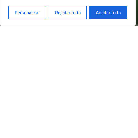
Personalizar
Rejeitar tudo
Aceitar tudo
VALUE CHAIN
The Finançor Group's value chain constitutes an
integrated and complex management system
that generates significant synergies through
strong vertical integration. This management
encompasses all stages "from farm to fork," from
raw material production to the final
consumption of products and services, with a
particular focus on the three most important
sectors in the Autonomous Region of the Azores:
agriculture, agro-industry, and tourism.