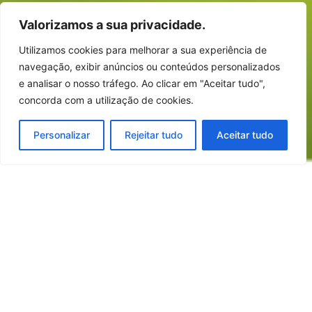
Valorizamos a sua privacidade.
Utilizamos cookies para melhorar a sua experiência de
navegação, exibir anúncios ou conteúdos personalizados
e analisar o nosso tráfego. Ao clicar em "Aceitar tudo",
concorda com a utilização de cookies.
Personalizar
Rejeitar tudo
Aceitar tudo
No Grupo Finançor, para além das preocupações
e obrigações inerentes à Responsabilidade
Ambiental que decorre da natureza e dimensão
dos seus complexos industriais e instalações
suinícola e avícola, nomeadamente, as
instalações sujeitas ao regime de Prevenção e