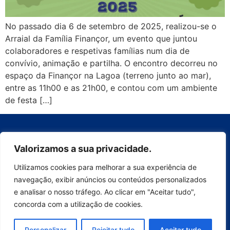
No passado dia 6 de setembro de 2025, realizou-se o
Arraial da Família Finançor, um evento que juntou
colaboradores e respetivas famílias num dia de
convívio, animação e partilha. O encontro decorreu no
espaço da Finançor na Lagoa (terreno junto ao mar),
entre as 11h00 e as 21h00, e contou com um ambiente
de festa […]
Valorizamos a sua privacidade.
Contactos
Política de Privacidade
Utilizamos cookies para melhorar a sua experiência de
Livro de Reclamações
navegação, exibir anúncios ou conteúdos personalizados
MY Finançor
e analisar o nosso tráfego. Ao clicar em "Aceitar tudo",
concorda com a utilização de cookies.
Workplace
Personalizar
Rejeitar tudo
Aceitar tudo