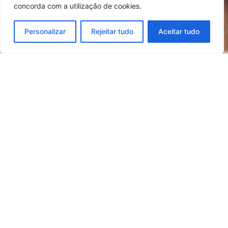
concorda com a utilização de cookies.
Personalizar
Rejeitar tudo
Aceitar tudo
O conceito da Sustentabilidade é transversal à
nossa visão de Responsabilidade Social.
Em 2017, assumimos publicamente o nosso
compromisso com os objetivos do
desenvolvimento sustentável, declarados pelas
Nações Unidas através da adesão à Cartilha da
Sustentabilidade dos Açores, como membro-
fundador da cartilha de sustentabilidade dos
Açores, passando a ser parte de “uma visão
integrada para fazer dos Açores uma referência