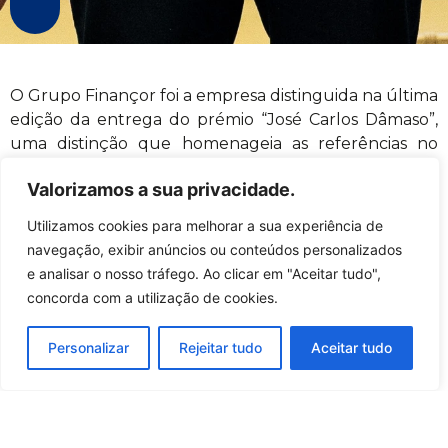
O Grupo Finançor foi a empresa distinguida na última
edição da entrega do prémio “José Carlos Dâmaso”,
uma distinção que homenageia as referências no
domínio da Qualidade no Arquipélago dos Açores.
Valorizamos a sua privacidade.
Este reconhecimento reflete o trabalho que tem
Utilizamos cookies para melhorar a sua experiência de
vindo a ser desenvolvido no Grupo Finançor, em
navegação, exibir anúncios ou conteúdos personalizados
particular, na área dos Sistemas de Gestão da
e analisar o nosso tráfego. Ao clicar em "Aceitar tudo",
Qualidade, e que vem confirmar todo o empenho,
concorda com a utilização de cookies.
dedicação, auscultação e reflexão dos seus
profissionais, em prol da prestação de serviços de
Personalizar
Rejeitar tudo
Aceitar tudo
excelência para os seus clientes